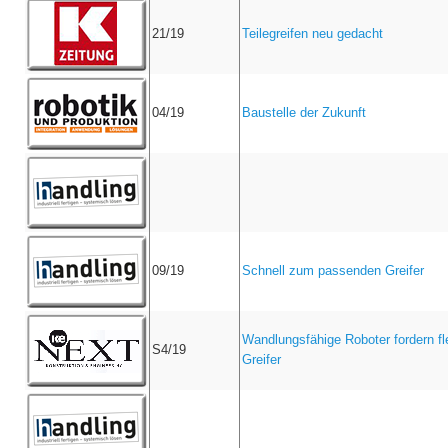
21/19
Teilegreifen neu gedacht
04/19
Baustelle der Zukunft
09/19
Schnell zum passenden Greifer
Wandlungsfähige Roboter fordern fl
S4/19
Greifer