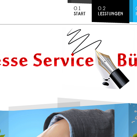
0.1
0.2
START
LEISTUNGEN