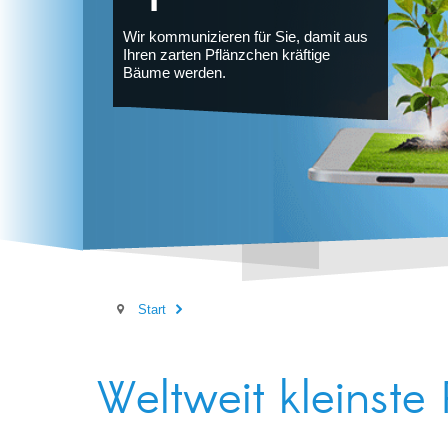
Wir kommunizieren für Sie, damit aus
Dazu bringen wir Ihre Daten und Fakten
Ihren zarten Pflänzchen kräftige
auf den Punkt.
Bäume werden.
Start
Weltweit kleinste 