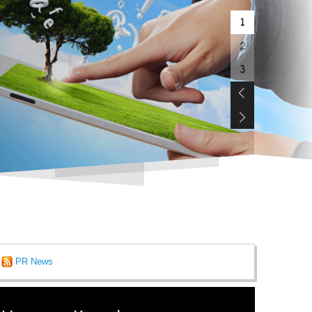
1
2
3
PR News