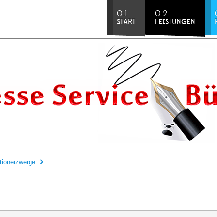
0.1
0.2
START
LEISTUNGEN
tionerzwerge