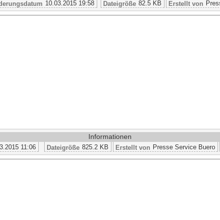
10.03.2015 19:58
82.5 KB
Pres
derungsdatum
Dateigröße
Erstellt von
Informationen
3.2015 11:06
825.2 KB
Presse Service Buero
Dateigröße
Erstellt von