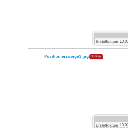
10.0
Erstelldatum
Positionierzwerge3.jpg
Beliebt
10.0
Erstelldatum