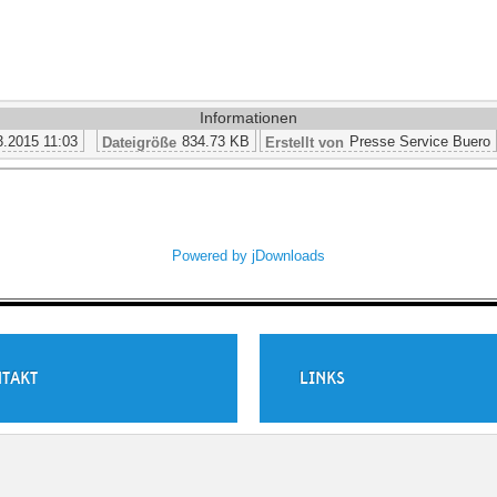
Informationen
3.2015 11:03
834.73 KB
Presse Service Buero
Dateigröße
Erstellt von
Powered by jDownloads
TAKT
LINKS