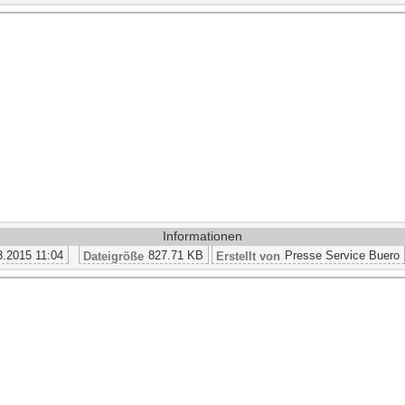
Informationen
3.2015 11:04
827.71 KB
Presse Service Buero
Dateigröße
Erstellt von