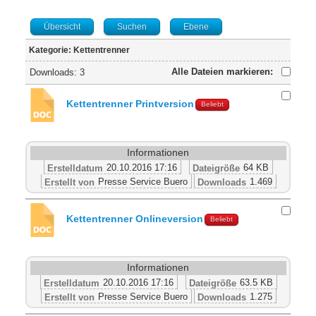
Übersicht
Suchen
Ebene
Kategorie: Kettentrenner
Alle Dateien markieren:
Downloads: 3
Kettentrenner Printversion
Beliebt
Informationen
20.10.2016 17:16
64 KB
Erstelldatum
Dateigröße
Presse Service Buero
1.469
Erstellt von
Downloads
Kettentrenner Onlineversion
Beliebt
Informationen
20.10.2016 17:16
63.5 KB
Erstelldatum
Dateigröße
Presse Service Buero
1.275
Erstellt von
Downloads