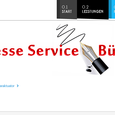
0.1
0.2
START
LEISTUNGEN
araktuator