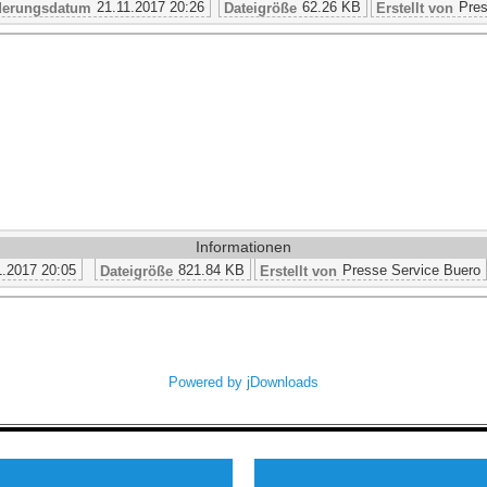
21.11.2017 20:26
62.26 KB
Pres
erungsdatum
Dateigröße
Erstellt von
Informationen
1.2017 20:05
821.84 KB
Presse Service Buero
Dateigröße
Erstellt von
Powered by jDownloads