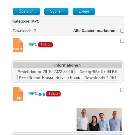
Übersicht
Suchen
Ebene
Kategorie: MPC
Alle Dateien markieren:
Downloads: 2
MPC
Beliebt
Informationen
29.10.2022 23:16
97.98 KB
Erstelldatum
Dateigröße
Presse Service Buero
1.161
Erstellt von
Downloads
MPC.jpg
Beliebt