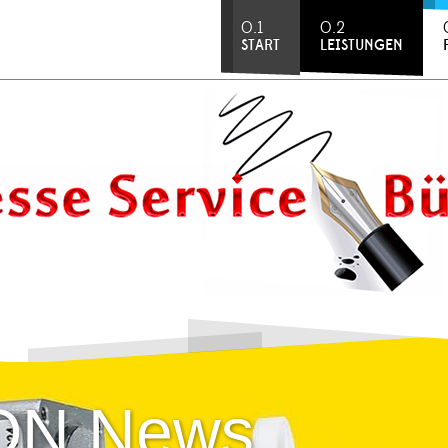
0.1
0.2
START
LEISTUNGEN
ON News