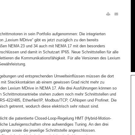
hrittmotoren in sein Portfolio aufgenommen: Die integrierten
on „Lexium MDrive“ gibt es jetzt zuzüglich zu den bereits
ßen NEMA 23 und 34 auch mit NEMA 17 mit den besonders
chlüssen und damit in Schutzart IP65. Neue Schnittstellen für alle
ettieren die Kommunikationsfähigkeit. Für alle Versionen des Lexium
Gewährleistung.
mgebungen und entsprechenden Umwelteinflüssen müssen die dort
s mit Steckkontakten ab einem gewissen Grad nicht mehr zu
ür den Lexium MDrive in NEMA 17. Alle drei Ausführungen können so
n Schrittmotorantriebe stehen zudem noch mehr Schnittstellen und
 RS-422/485, EtherNet/IP, Modbus/TCP, CANopen und Profinet. Die
isch getrennt, wodurch diese elektrisch sehr robust sind.
licht die patentierte Closed-Loop-Regelung HMT (Hybrid-Motion-
nliche Laufeigenschaften ohne aufwendiges Tuning. An den drei
änge sowie die jeweilige Schnittstelle angeschlossen.