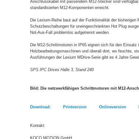
Anschlusskabel mit passendem M12-Stecker sind verfügbar.
standardisierten M12-Komponenten erreicht.
Die Lexium-Reihe baut auf der Funktionalität der bisherigen
Schutzbeschaltungen für uneingeschränkten Hot Plug ausger
Not-Aus-Fall problemlos aufgetrennt werden.
Die M12-Schrittmotoren in IP65 eignen sich für den Einsatz
Holzbearbeitungsmaschinen und überall dort, wo feuchte, s
Ausführungen der Lexium MDrive-Serie gibt es 4 Jahre Gewä
SPS IPC Drives Halle 3, Stand 240
Bild:
Die netzwerkfähigen Schrittmotoren mit M12-Anschl
Download: Printversion Onlineversion B
Kontakt:
KOCO MOTION GmbH