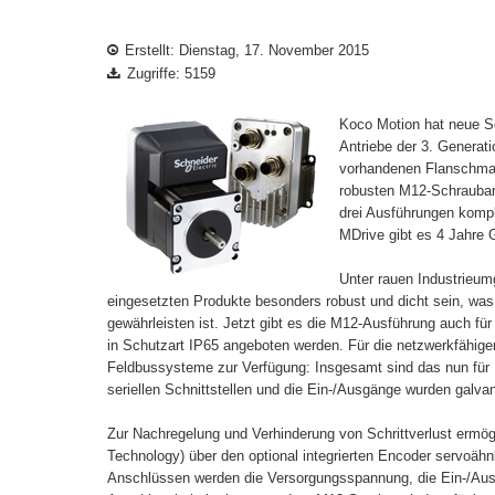
Erstellt: Dienstag, 17. November 2015
Zugriffe: 5159
Koco Motion hat neue Sc
Antriebe der 3. Generati
vorhandenen Flanschma
robusten M12-Schraubans
drei Ausführungen kompl
MDrive gibt es 4 Jahre 
Unter rauen Industrieu
eingesetzten Produkte besonders robust und dicht sein, wa
gewährleisten ist. Jetzt gibt es die M12-Ausführung auch f
in Schutzart IP65 angeboten werden. Für die netzwerkfähige
Feldbussysteme zur Verfügung: Insgesamt sind das nun für
seriellen Schnittstellen und die Ein-/Ausgänge wurden galvan
Zur Nachregelung und Verhinderung von Schrittverlust ermög
Technology) über den optional integrierten Encoder servoäh
Anschlüssen werden die Versorgungsspannung, die Ein-/Ausg