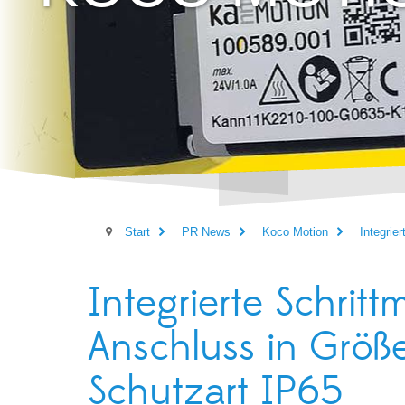
Start
PR News
Koco Motion
Integrie
Integrierte Schrit
Anschluss in Grö
Schutzart IP65