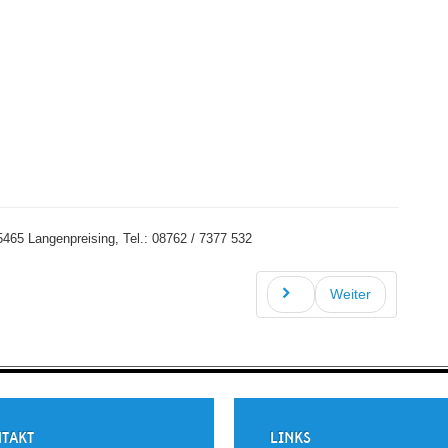
en
0 / 995858-9
465 Langenpreising, Tel.: 08762 / 7377 532
Weiter
TAKT
LINKS