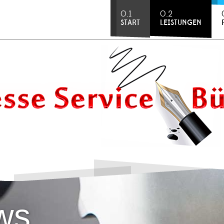
0.1
0.2
START
LEISTUNGEN
ws