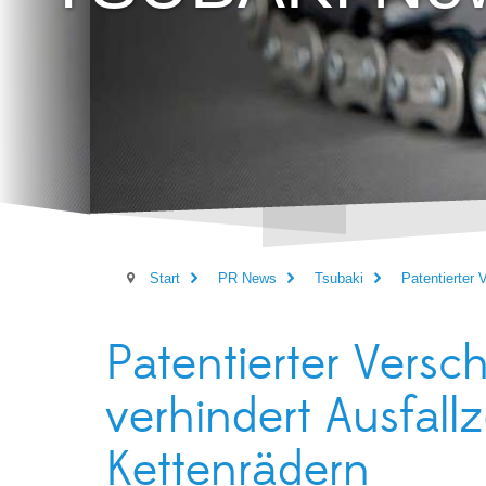
Start
PR News
Tsubaki
Patentierter 
Patentierter Versch
verhindert Ausfall
Kettenrädern