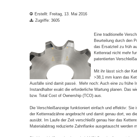
Erstellt: Freitag, 13. Mai 2016
Zugriffe: 3605
Eine traditionelle Versc
Beurteilung durch den P
das Ersatzteil zu früh 
Kettenrad nicht mehr fun
patentierten Verschleiß
Mit ihr lässt sich der Ke
>38,1 mm kann das Kette
Ausfälle sind damit passé. Mehr noch: Auch eine zu frühe In
Instandhalter exakt die erforderliche Wartung planen. Das w
bzw. Total Cost of Ownership (TCO) aus.
Die Verschleißanzeige funktioniert einfach und effektiv: Sie
der Kettenradzähne angebracht und damit genau dort, wo die
ausübt. Im Laufe der Zeit verschleißt genau hier das Ketten
Materialabtrag reduzierte Zahnflanke ausgetauscht werden 