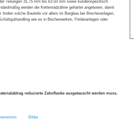
 der Teilungen 31,75 mm bis 63,50 mm sowie kundenspezifisch
andardmäßig werden die Kettenradzähne gehärtet angeboten, damit
 finden solche Bauteile vor allem im Bergbau bei Brecheranlagen,
chüttguthandling wie es in Becherwerken, Förderanlagen oder
aterialabtrag reduzierte Zahnflanke ausgetauscht werden muss.
eversion Bilder