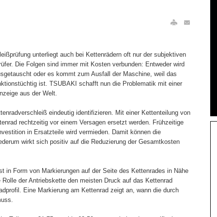
hleißprüfung unterliegt auch bei Kettenrädern oft nur der subjektiven
rüfer. Die Folgen sind immer mit Kosten verbunden: Entweder wird
ausgetauscht oder es kommt zum Ausfall der Maschine, weil das
ktionstüchtig ist. TSUBAKI schafft nun die Problematik mit einer
anzeige aus der Welt.
ttenradverschleiß eindeutig identifizieren. Mit einer Kettenteilung von
nrad rechtzeitig vor einem Versagen ersetzt werden. Frühzeitige
vestition in Ersatzteile wird vermieden. Damit können die
iederum wirkt sich positiv auf die Reduzierung der Gesamtkosten
 ist in Form von Markierungen auf der Seite des Kettenrades in Nähe
 Rolle der Antriebskette den meisten Druck auf das Kettenrad
radprofil. Eine Markierung am Kettenrad zeigt an, wann die durch
muss.