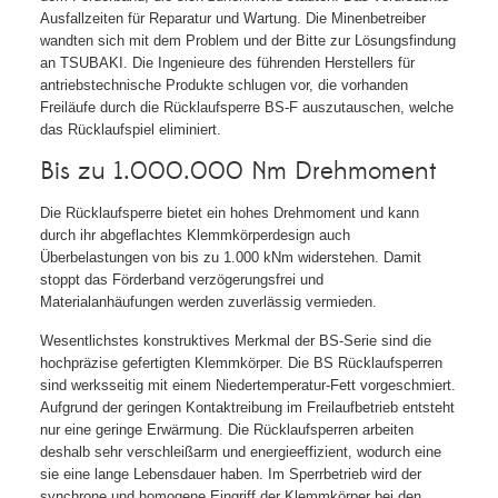
Ausfallzeiten für Reparatur und Wartung. Die Minenbetreiber
wandten sich mit dem Problem und der Bitte zur Lösungsfindung
an TSUBAKI. Die Ingenieure des führenden Herstellers für
antriebstechnische Produkte schlugen vor, die vorhanden
Freiläufe durch die Rücklaufsperre BS-F auszutauschen, welche
das Rücklaufspiel eliminiert.
Bis zu 1.000.000 Nm Drehmoment
Die Rücklaufsperre bietet ein hohes Drehmoment und kann
durch ihr abgeflachtes Klemmkörperdesign auch
Überbelastungen von bis zu 1.000 kNm widerstehen. Damit
stoppt das Förderband verzögerungsfrei und
Materialanhäufungen werden zuverlässig vermieden.
Wesentlichstes konstruktives Merkmal der BS-Serie sind die
hochpräzise gefertigten Klemmkörper. Die BS Rücklaufsperren
sind werksseitig mit einem Niedertemperatur-Fett vorgeschmiert.
Aufgrund der geringen Kontaktreibung im Freilaufbetrieb entsteht
nur eine geringe Erwärmung. Die Rücklaufsperren arbeiten
deshalb sehr verschleißarm und energieeffizient, wodurch eine
sie eine lange Lebensdauer haben. Im Sperrbetrieb wird der
synchrone und homogene Eingriff der Klemmkörper bei den