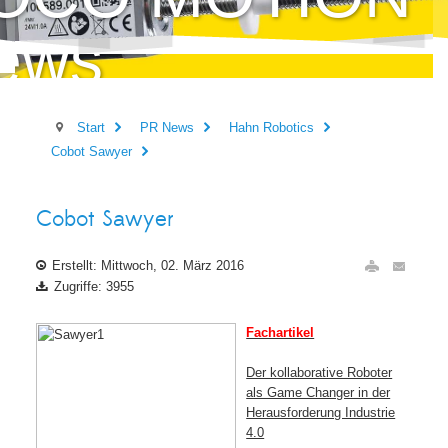
ews
Start
PR News
Hahn Robotics
Cobot Sawyer
Cobot Sawyer
Erstellt: Mittwoch, 02. März 2016
Zugriffe: 3955
Fachartikel
Der kollaborative Roboter
als Game Changer in der
Herausforderung Industrie
4.0