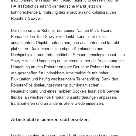
traditionsreichen Haus HAHN Automation und dessen Tochter
HAHN Robotics erfährt der deutsche Markt jetzt die
bahnbrechende Einführung des erprobten und kollaborativen
Roboters Sawyer.
Der neue smarte Roboter, der seinen Namen Mark Twains
Romanhelden Tom Sawyer verdankt, kann nicht exakt
ausgerichtete Objekte aufnehmen, neu ausrichten und korrekt
platzieren. Dank einer einzigartigen Kombination aus
Nachgiebigkeit und fortschrittlicher Sensortechnologie passt sich
Sawyer seiner Umgebung an, während bisher die Anpassung der
Umgebung an den Roboter erfolgte.Der neue Roboter ist daher
wie geschaffen für undankbare Arbeitsabläufe mit hoher
Fluktuation und häufig wechselndem Teilehandling. Dank des
Roboter-Positionierungssystems zur dynamischen
Neuausrichtung und eines mobilen Sockels lässt sich Sawyer
flexibel an wechselnde Produktionsanforderungen anpassen,
transportieren und an anderer Stelle wiedereinsetzen.
Arbeitsplätze sicheren statt ersetzen
Der kollaborative Roboter verwirklicht überzeugend eine neue