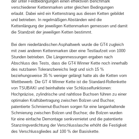
der unter Feldbedingungen einen effektiven Benchmark
verschiedener Kettenmarken unter gleichen Bedingungen
erlaubt. Dabei wird ein Kettenstrang aus diesen Ketten gebildet
und betrieben. In regelmäßigen Abständen wird die
Kettenlängung der jeweiligen Kettenmarken gemessen und damit
die Standzeit der jeweiligen Ketten bestimmt.
Bei dem niederländischen Asphaltwerk wurde die GT4 zugleich
mit zwei anderen Kettenmarken über eine Testlaufzeit von 1000
Stunden betrieben. Die Längenmessungen ergaben nach
Abschluss des Tests, dass die GT4 Winner Kette noch innerhalb
des nutzbaren Toleranzbereichs liegt und sich 15 %
beziehungsweise 35 % weniger gelängt hatte als die Ketten vom
Wettbewerb. Die GT 4 Winner Kette ist die Standard-Rollenkette
von TSUBAKI und beinhaltete vier Schlüsselfunktionen:
Hochpräzise, zylindrische und nahtlose Buchsen führen zu einer
optimalen Kraftübertragung zwischen Bolzen und Buchse;
patentierte Schmiernut-Buchsen sorgen für eine langanhaltende
Schmierung zwischen Bolzen und Buchse; die Bolzen wurden
für eine einfache Demontage senkvernietet und die patentierte
Stanzringverdichtung der Verschlusslasche erhöht die Festigkeit
des Verschlussgliedes auf 100 % der Basiskette.