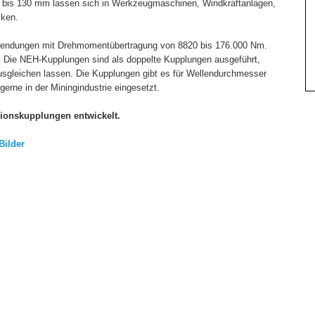
 bis 130 mm lassen sich in Werkzeugmaschinen, Windkraftanlagen,
cken.
nwendungen mit Drehmomentübertragung von 8820 bis 176.000 Nm.
. Die NEH-Kupplungen sind als doppelte Kupplungen ausgeführt,
ausgleichen lassen. Die Kupplungen gibt es für Wellendurchmesser
erne in der Miningindustrie eingesetzt.
ionskupplungen entwickelt.
lder
5/7307-101