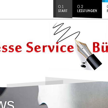
0.1
0.2
START
LEISTUNGEN
ws