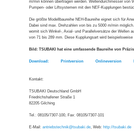
m/min können übertragen werden. Wellendurchmesser von 9
Pumpen- oder Liftsystemen mit den NEF-Kupplungen bestü
Die größte Modellbaureihe NEH-Baureihe eignet sich für A
Dabei sind max. Drehzahlen von bis zu 5000 m/min möglich
womit sich Winkel-, Axial- und Parallelversätze der Wellen 
von 71 bis 289 mm. Diese Kupplungsart wird beispielsweise g
Bild: TSUBAKI hat eine umfassende Baureihe von Präzis
Download: Printversion Onlineversion Bi
Kontakt:
TSUBAKI Deutschland GmbH
Friedrichshafener Straße 1
82205 Gilching
Tel.: 08105/7307-100, Fax: 0810
E-Mail:
antriebstechnik@tsubaki.de
, Web:
http://tsubaki.de