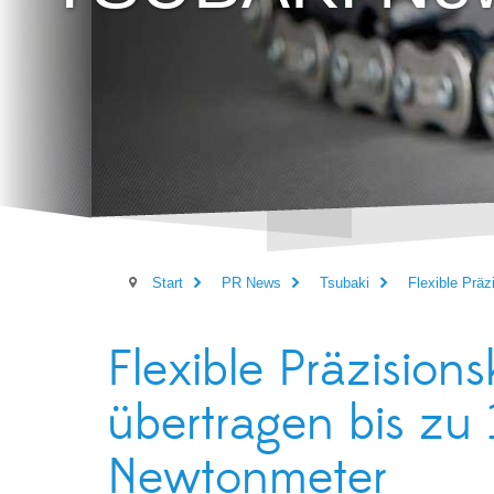
Start
PR News
Tsubaki
Flexible Prä
Flexible Präzisio
übertragen bis zu
Newtonmeter