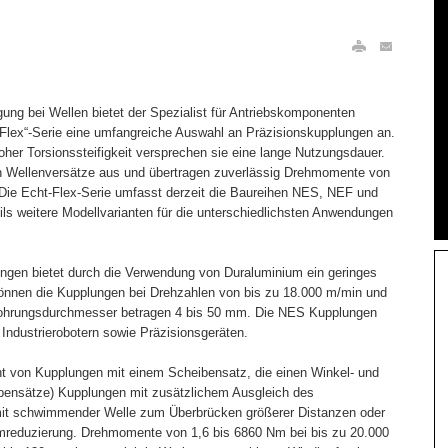
ng bei Wellen bietet der Spezialist für Antriebskomponenten
Flex“-Serie eine umfangreiche Auswahl an Präzisionskupplungen an.
oher Torsionssteifigkeit versprechen sie eine lange Nutzungsdauer.
n Wellenversätze aus und übertragen zuverlässig Drehmomente von
Die Echt-Flex-Serie umfasst derzeit die Baureihen NES, NEF und
ls weitere Modellvarianten für die unterschiedlichsten Anwendungen
ungen bietet durch die Verwendung von Duraluminium ein geringes
können die Kupplungen bei Drehzahlen von bis zu 18.000 m/min und
Bohrungsdurchmesser betragen 4 bis 50 mm. Die NES Kupplungen
 Industrierobotern sowie Präzisionsgeräten.
icht von Kupplungen mit einem Scheibensatz, die einen Winkel- und
ibensätze) Kupplungen mit zusätzlichem Ausgleich des
 mit schwimmender Welle zum Überbrücken größerer Distanzen oder
mreduzierung. Drehmomente von 1,6 bis 6860 Nm bei bis zu 20.000