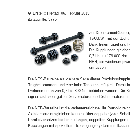
Erstellt: Freitag, 06. Februar 2015
Zugriffe: 3775
Zur Drehmomentübertragu
TSUBAKI mit der „Echt-
Dank freiem Spiel und h
Die Kupplungen gleiche
0,7 bis zu 176.000 Nm. 
NEH, die wiederum jewei
umfassen.
Die NES-Baureihe als kleinste Serie dieser Präzisionskuppl
Trägheitsmoment und eine hohe Torsionssteifigkeit. Damit 
Drehmomenten von 0,7 bis 300 Nm betrieben werden. Die 
eignen sich sehr gut für Servomotoren und Schrittmotoren in
Die NEF-Baureihe ist die variantenreichste: Ihr Portfolio re
Axialversatz ausgleichen können, über doppelte (zwei Sche
Parallelversatzes bis hin zu langen, doppelten Kupplungen
Kupplungen mit speziellem Befestigungssystem mit Baurau