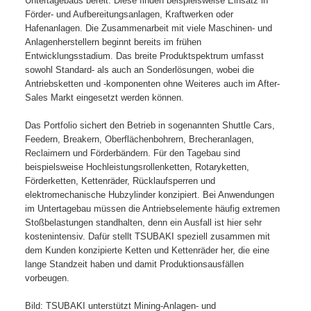
Untertagebaus bereit. Diese finden beispielsweise Einsatz in
Förder- und Aufbereitungsanlagen, Kraftwerken oder
Hafenanlagen. Die Zusammenarbeit mit viele Maschinen- und
Anlagenherstellern beginnt bereits im frühen
Entwicklungsstadium. Das breite Produktspektrum umfasst
sowohl Standard- als auch an Sonderlösungen, wobei die
Antriebsketten und -komponenten ohne Weiteres auch im After-
Sales Markt eingesetzt werden können.
Das Portfolio sichert den Betrieb in sogenannten Shuttle Cars,
Feedern, Breakern, Oberflächenbohrern, Brecheranlagen,
Reclaimern und Förderbändern. Für den Tagebau sind
beispielsweise Hochleistungsrollenketten, Rotaryketten,
Förderketten, Kettenräder, Rücklaufsperren und
elektromechanische Hubzylinder konzipiert. Bei Anwendungen
im Untertagebau müssen die Antriebselemente häufig extremen
Stoßbelastungen standhalten, denn ein Ausfall ist hier sehr
kostenintensiv. Dafür stellt TSUBAKI speziell zusammen mit
dem Kunden konzipierte Ketten und Kettenräder her, die eine
lange Standzeit haben und damit Produktionsausfällen
vorbeugen.
Bild: TSUBAKI unterstützt Mining-Anlagen- und