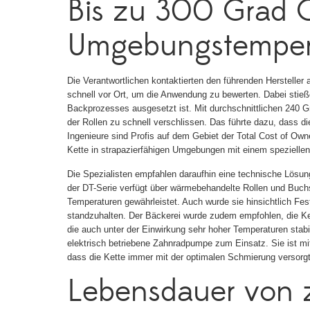
Bis zu 300 Grad C
Umgebungstemper
Die Verantwortlichen kontaktierten den führenden Herstelle
schnell vor Ort, um die Anwendung zu bewerten. Dabei stie
Backprozesses ausgesetzt ist. Mit durchschnittlichen 240 G
der Rollen zu schnell verschlissen. Das führte dazu, dass 
Ingenieure sind Profis auf dem Gebiet der Total Cost of Own
Kette in strapazierfähigen Umgebungen mit einem speziell
Die Spezialisten empfahlen daraufhin eine technische Lösun
der DT-Serie verfügt über wärmebehandelte Rollen und Buch
Temperaturen gewährleistet. Auch wurde sie hinsichtlich Fe
standzuhalten. Der Bäckerei wurde zudem empfohlen, die Ket
die auch unter der Einwirkung sehr hoher Temperaturen stabi
elektrisch betriebene Zahnradpumpe zum Einsatz. Sie ist mit 
dass die Kette immer mit der optimalen Schmierung versorgt 
Lebensdauer von z