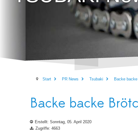
Start
PR News
Tsubaki
Backe backe
Backe backe Bröt
Erstellt: Sonntag, 05. April 2020
Zugriffe: 4663