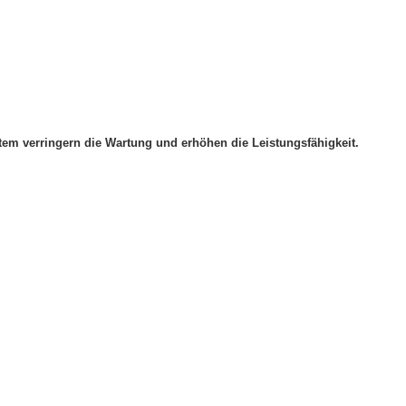
tem verringern die Wartung und erhöhen die Leistungsfähigkeit.
) 89 95 84 67 60