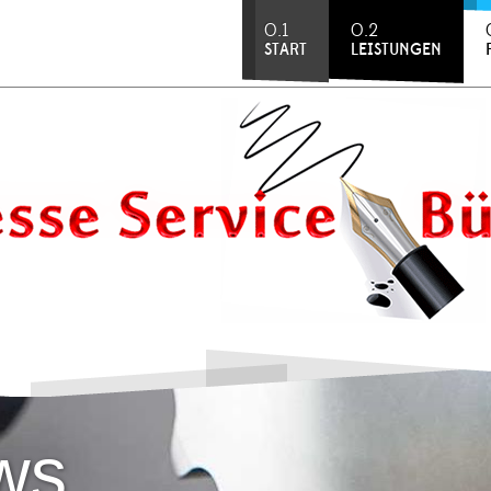
0.1
0.2
START
LEISTUNGEN
ws