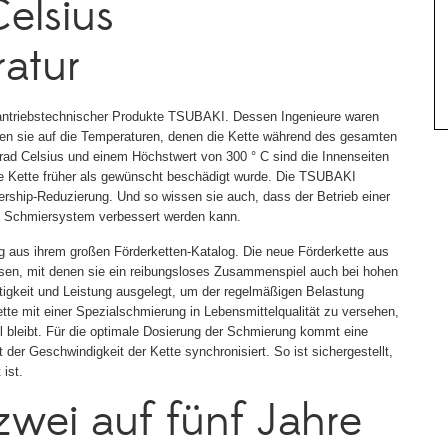
elsius
atur
r antriebstechnischer Produkte TSUBAKI. Dessen Ingenieure waren
ßen sie auf die Temperaturen, denen die Kette während des gesamten
rad Celsius und einem Höchstwert von 300 ° C sind die Innenseiten
die Kette früher als gewünscht beschädigt wurde. Die TSUBAKI
ership-Reduzierung. Und so wissen sie auch, dass der Betrieb einer
en Schmiersystem verbessert werden kann.
g aus ihrem großen Förderketten-Katalog. Die neue Förderkette aus
sen, mit denen sie ein reibungsloses Zusammenspiel auch bei hohen
stigkeit und Leistung ausgelegt, um der regelmäßigen Belastung
te mit einer Spezialschmierung in Lebensmittelqualität zu versehen,
l bleibt. Für die optimale Dosierung der Schmierung kommt eine
der Geschwindigkeit der Kette synchronisiert. So ist sichergestellt,
ist.
wei auf fünf Jahre