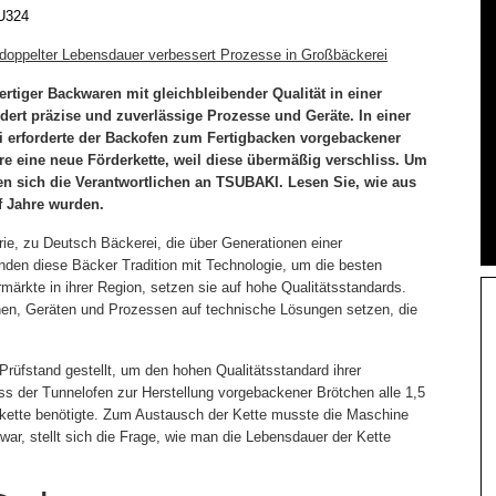
U324
t doppelter Lebensdauer verbessert Prozesse in Großbäckerei
rtiger Backwaren mit gleichbleibender Qualität in einer
dert präzise und zuverlässige Prozesse und Geräte. In einer
i erforderte der Backofen zum Fertigbacken vorgebackener
re eine neue Förderkette, weil diese übermäßig verschliss. Um
n sich die Verantwortlichen an TSUBAKI. Lesen Sie, wie aus
f Jahre wurden.
rie, zu Deutsch Bäckerei, die über Generationen einer
nden diese Bäcker Tradition mit Technologie, um die besten
ärkte in ihrer Region, setzen sie auf hohe Qualitätsstandards.
inen, Geräten und Prozessen auf technische Lösungen setzen, die
Prüfstand gestellt, um den hohen Qualitätsstandard ihrer
dass der Tunnelofen zur Herstellung vorgebackener Brötchen alle 1,5
derkette benötigte. Zum Austausch der Kette musste die Maschine
war, stellt sich die Frage, wie man die Lebensdauer der Kette