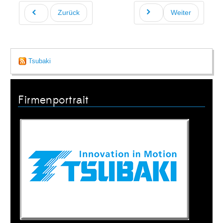
Zurück
Weiter
Tsubaki
Firmenportrait