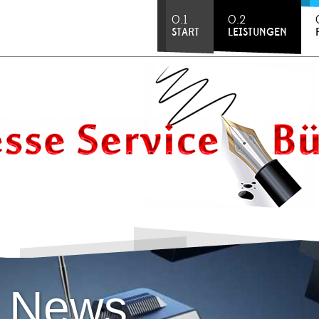
0.1
0.2
START
LEISTUNGEN
ON News