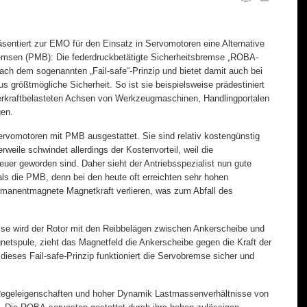
äsentiert zur EMO für den Einsatz in Servomotoren eine Alternative
sen (PMB): Die federdruckbetätigte Sicherheitsbremse „ROBA-
nach dem sogenannten „Fail-safe“-Prinzip und bietet damit auch bei
s größtmögliche Sicherheit. So ist sie beispielsweise prädestiniert
werkraftbelasteten Achsen von Werkzeugmaschinen, Handlingportalen
gen.
rvomotoren mit PMB ausgestattet. Sie sind relativ kostengünstig
erweile schwindet allerdings der Kostenvorteil, weil die
euer geworden sind. Daher sieht der Antriebsspezialist nun gute
ls die PMB, denn bei den heute oft erreichten sehr hohen
manentmagnete Magnetkraft verlieren, was zum Abfall des
mse wird der Rotor mit den Reibbelägen zwischen Ankerscheibe und
etspule, zieht das Magnetfeld die Ankerscheibe gegen die Kraft der
dieses Fail-safe-Prinzip funktioniert die Servobremse sicher und
Regeleigenschaften und hoher Dynamik Lastmassenverhältnisse von