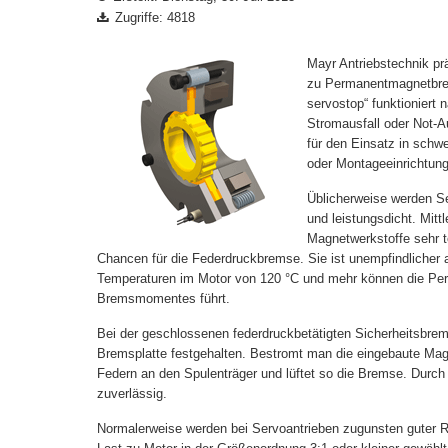
Zugriffe: 4818
Mayr Antriebstechnik pr
zu Permanentmagnetbrem
servostop“ funktioniert 
Stromausfall oder Not-Au
für den Einsatz in sch
oder Montageeinrichtun
Üblicherweise werden Se
und leistungsdicht. Mittl
Magnetwerkstoffe sehr t
Chancen für die Federdruckbremse. Sie ist unempfindlicher a
Temperaturen im Motor von 120 °C und mehr können die Per
Bremsmomentes führt.
Bei der geschlossenen federdruckbetätigten Sicherheitsbre
Bremsplatte festgehalten. Bestromt man die eingebaute Magn
Federn an den Spulenträger und lüftet so die Bremse. Durch 
zuverlässig.
Normalerweise werden bei Servoantrieben zugunsten
guter 