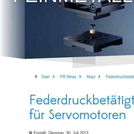
Start
PR News
Mayr
Federdruckbetät
Federdruckbetätig
für Servomotoren
Erstellt: Dienstag, 30. Juli 2013