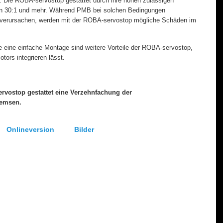
t. Die ROBA-servostop gestattet durch ihre hohen zulässigen
on 30:1 und mehr. Während PMB bei solchen Bedingungen
verursachen, werden mit der ROBA-servostop mögliche Schäden im
ie eine einfache Montage sind weitere Vorteile der ROBA-servostop,
tors integrieren lässt.
ervostop gestattet eine Verzehnfachung der
remsen.
nlineversion Bilder
1/804-49232