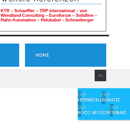
KTR – Schaeffler – TRP International –
von
Wendland Consulting – Euroforum – Solidline –
Hahn Automation – Helukabel – Schneeberger
HOME
0.0
0.0
FEINMETALL
GIMATIC
0.0
0.0
KOCO MOTION
TSUBAKI