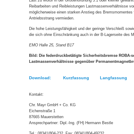
Last zu Motor in der Größenordnung 3:1 oder kleiner gewähl
Reibarbeiten und Reibleistungen Lastmassenverhältnisse v
möglicherweise einen starken Anstieg des Bremsmomentes 
Antriebsstrang vermieden.
Die hohe Leistungsfähigkeit und der geringe Verschleiß sow
die sich ohne Einschränkung auch in der B-Lagerseite des Mo
EMO Halle 25, Stand B17
Bild: Die federdruckbetätigte Sicherheitsbremse ROBA-s
Lastmassenverhältnisse gegenüber Permanentmagnetb
Download: Kurzfassung Langfassung O
Kontakt:
Chr. Mayr GmbH + Co. KG
Eichenstraße 1
87665 Mauerstetten
Ansprechpartner: Dipl.-Ing. (FH) Hermann Bestle
Tel.: 08341/804-232, Fax: 0834