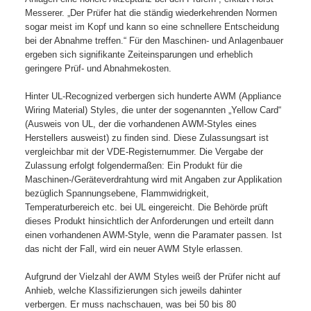
Messerer. „Der Prüfer hat die ständig wiederkehrenden Normen
sogar meist im Kopf und kann so eine schnellere Entscheidung
bei der Abnahme treffen.“ Für den Maschinen- und Anlagenbauer
ergeben sich signifikante Zeiteinsparungen und erheblich
geringere Prüf- und Abnahmekosten.
Hinter UL-Recognized verbergen sich hunderte AWM (Appliance
Wiring Material) Styles, die unter der sogenannten „Yellow Card“
(Ausweis von UL, der die vorhandenen AWM-Styles eines
Herstellers ausweist) zu finden sind. Diese Zulassungsart ist
vergleichbar mit der VDE-Registernummer. Die Vergabe der
Zulassung erfolgt folgendermaßen: Ein Produkt für die
Maschinen-/Geräteverdrahtung wird mit Angaben zur Applikation
bezüglich Spannungsebene, Flammwidrigkeit,
Temperaturbereich etc. bei UL eingereicht. Die Behörde prüft
dieses Produkt hinsichtlich der Anforderungen und erteilt dann
einen vorhandenen AWM-Style, wenn die Paramater passen. Ist
das nicht der Fall, wird ein neuer AWM Style erlassen.
Aufgrund der Vielzahl der AWM Styles weiß der Prüfer nicht auf
Anhieb, welche Klassifizierungen sich jeweils dahinter
verbergen. Er muss nachschauen, was bei 50 bis 80