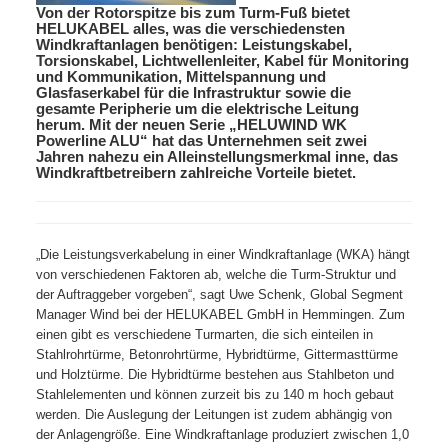
Von der Rotorspitze bis zum Turm-Fuß bietet
HELUKABEL alles, was die verschiedensten
Windkraftanlagen benötigen: Leistungskabel,
Torsionskabel, Lichtwellenleiter, Kabel für Monitoring
und Kommunikation, Mittelspannung und
Glasfaserkabel für die Infrastruktur sowie die
gesamte Peripherie um die elektrische Leitung
herum. Mit der neuen Serie „HELUWIND WK
Powerline ALU“ hat das Unternehmen seit zwei
Jahren nahezu ein Alleinstellungsmerkmal inne, das
Windkraftbetreibern zahlreiche Vorteile bietet.
„Die Leistungsverkabelung in einer Windkraftanlage (WKA) hängt
von verschiedenen Faktoren ab, welche die Turm-Struktur und
der Auftraggeber vorgeben“, sagt Uwe Schenk, Global Segment
Manager Wind bei der HELUKABEL GmbH in Hemmingen. Zum
einen gibt es verschiedene Turmarten, die sich einteilen in
Stahlrohrtürme, Betonrohrtürme, Hybridtürme, Gittermasttürme
und Holztürme. Die Hybridtürme bestehen aus Stahlbeton und
Stahlelementen und können zurzeit bis zu 140 m hoch gebaut
werden. Die Auslegung der Leitungen ist zudem abhängig von
der Anlagengröße. Eine Windkraftanlage produziert zwischen 1,0