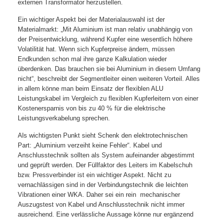
externen Transformator herzustellen.
Ein wichtiger Aspekt bei der Materialauswahl ist der
Materialmarkt: „Mit Aluminium ist man relativ unabhängig von
der Preisentwicklung, während Kupfer eine wesentlich höhere
Volatilität hat. Wenn sich Kupferpreise ändern, müssen
Endkunden schon mal ihre ganze Kalkulation wieder
überdenken. Das brauchen sie bei Aluminium in diesem Umfang
nicht“, beschreibt der Segmentleiter einen weiteren Vorteil. Alles
in allem könne man beim Einsatz der flexiblen ALU
Leistungskabel im Vergleich zu flexiblen Kupferleitern von einer
Kostenersparnis von bis zu 40 % für die elektrische
Leistungsverkabelung sprechen.
Als wichtigsten Punkt sieht Schenk den elektrotechnischen
Part: „Aluminium verzeiht keine Fehler“. Kabel und
Anschlusstechnik sollten als System aufeinander abgestimmt
und geprüft werden. Der Füllfaktor des Leiters im Kabelschuh
bzw. Pressverbinder ist ein wichtiger Aspekt. Nicht zu
vernachlässigen sind in der Verbindungstechnik die leichten
Vibrationen einer WKA. Daher sei ein rein
mechanischer
Auszugstest von Kabel und Anschlusstechnik nicht immer
ausreichend. Eine verlässliche Aussage könne nur ergänzend