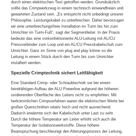
durch einen elektrischen Test getroffen werden. Grundsätzlich
sollte das Crimpwerkzeug in einem technisch einwandfreien und
gewarteten Zustand sein. „Es entspricht nicht unbedingt unserer
Philosophie, Leistungskabel zu unterbrechen. Daher bevorzugen
wir eine unterbrechungsfreie Installation im Turm bis hin zum
Umrichter im Turm-Fuß“, sagt der Segmentleiter. In der Praxis
bedeute das eine vorkonfektionierte ALU-Leitung mit AL/CU
Pressverbinder zum Loop und ein AL/CU Presskabelschuh zum
Umrichter. Ganz im Sinne von plug and play könne so die
Leitung in einem Stück durch den Turm bis zum Umrichter
installiert werden.
Spezielle Crimptechnik sichert Leitfähigkeit
Eine Standard Crimp- oder Schraubtechnik sei bei einem
feindrähtigen Aufbau der ALU Powerline aufgrund der höheren
oxidierenden Oberfläche des Leiters nicht zu empfehlen. Mit
herkömmlichen Crimpverfahren waren die elektrischen Werte bei
großen Querschnitten relativ hoch und nicht ausreichend.
Dadurch erwärmte sich der Kabelschuh unter Last zu sehr.
Durch die höhere Temperatur am Leiter erhöht sich auch die
Temperatur der Isolationswerkstoffe. Diese höhere
Beanspruchung beschleunigt den Alterungsprozess der
Leitung,