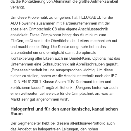
da die Kontaktierung von Aluminium die größte Aufmerksamkeit
verlangt.
Um diese Problematik zu umgehen, hat HELUKABEL für die
ALU Powerline zusammen mit Partnerunternehmen mit der
speziellen Crimptechnik C8 eine eigene Anschlusstechnik
entwickelt: Diese Crimpkontur bringt das Aluminium zum
Fließen, reißt somit die Oberfläche des Leiters mechanisch auf
und macht sie leitfähig. Die Kontur dringt sehr tief in das
Litzenbündel ein und ermöglicht damit die optimale
Kontaktierung aller Litzen auch im Bündel-Kern. Optional hat das
Unternehmen eine Schraubtechnik mit Abreißschrauben geprüft.
„Prozesssicherheit ist uns ausgesprochen wichtig. Um diese
sicher zu stellen, haben wir die Anschlusstechnik nach der IEC
– DIN EN 61238-1 Klasse A vom TÜV Dortmund testen und
zertifizieren lassen“, ergänzt Schenk. „Übrigens bieten wir auch
einen weltweiten Leihservice für die Crimptechnik an, was am
Markt sehr gut angenommen wird“.
Halogenfrei und für den amerikanische, kanadischen
Raum
Der Segmentleiter hebt bei diesem all-inklusive-Portfolio auch
das Angebot an halogenfreien Leitungen, den hohen